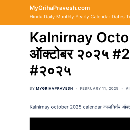
Skip
MyGrihaPravesh.com
to
Hindu Daily Monthly Yearly Calendar Dates T
content
Kalnirnay Octob
ऑक्टोबर २०२५ #
#२०२५
BY
MYGRIHAPRAVESH
FEBRUARY 11, 2025
V
Kalnirnay october 2025 calendar कालनिर्णय ऑक्टो