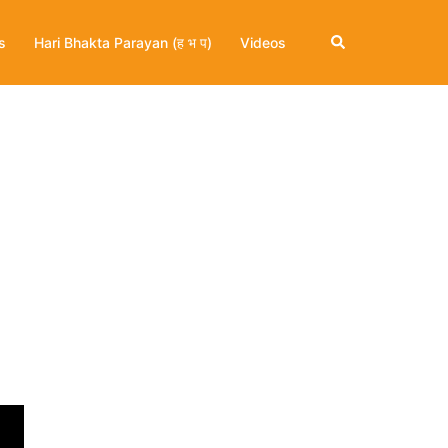
Search
s
Hari Bhakta Parayan (ह भ प)
Videos