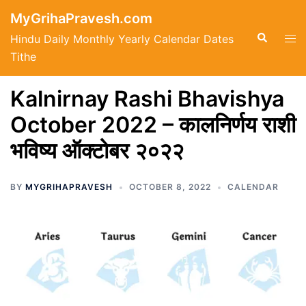
Skip
MyGrihaPravesh.com
to
Search
Tog
Hindu Daily Monthly Yearly Calendar Dates
content
men
Tithe
Kalnirnay Rashi Bhavishya
October 2022 – कालनिर्णय राशी
भविष्य ऑक्टोबर २०२२
BY
MYGRIHAPRAVESH
OCTOBER 8, 2022
CALENDAR