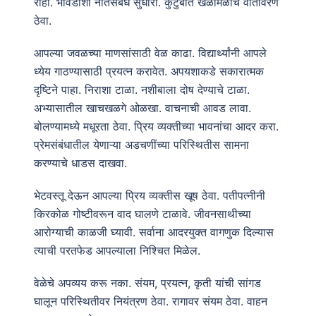
राहा. भावंडांशी नातेसंबंध सुधारा. कुटुंबात खेळीमेळीचे वातावरण
ठेवा.
आपल्या जवळच्या माणसांसाठी वेळ काढा. विद्यार्थ्यांनी आपले
ध्येय गाठण्यासाठी प्रयत्न करावेत. अपयशाकडे सकारात्मक
दृष्टिने पाहा. निराशा टाळा. नशीबाला दोष देण्याचे टाळा.
अभ्यासातील खाचखळगे ओळखा. वाचनाची आवड लावा.
बोलण्यामध्ये मधूरता ठेवा. प्रिय व्यक्तीच्या भावनांचा आदर करा.
प्रेमसंबंधातील येणाऱ्या अडचणींच्या परिस्थितीस सामना
करण्याचे धाडस दाखवा.
भेटवस्तू देऊन आपल्या प्रिय व्यक्तीस खूष ठेवा. पतीपत्नीनी
किरकोळ गोष्टीवरून वाद घालणे टाळावे. जीवनसाथीच्या
आरोग्याची काळजी घ्यावी. सर्वाना आदरयुक्त वागणुक दिल्यास
त्याची परतफेड आपल्याला निश्चित मिळेल.
वेळेचे अपव्यय करू नका. संयम, प्रयत्न, कृती यांची सांगड
घालून परिस्थितीवर नियंत्रण ठेवा. रागावर संयम ठेवा. वाहन