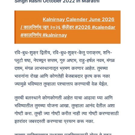
Singh Rashi October 2022 in Marathi
See also
Kalnirnay Calender June 2026
/ कालनिर्णय जून २०२६ कॅलेंडर #2026 #calendar
#कालनिर्णय #kalnirnay
रवि-बुध-शुक्र द्वितीय, रवि-बुध-शुक्र-केतु पराक्रम, शनि-
प्लुटो षष्ठ, नेपच्यून सप्तम, गुरु अष्टम, राहु-हर्षल नवम, मंगळ
दशम, मंगळ लाभस्थानातून भ्रमण करणार आहेत. तुमच्या
भावनांना रोखा आणि कोणतेही बेजबाबदार कृत्य करू नका
ज्यामुळे भविष्यात तुम्हाला पश्चात्ताप करण्याची वेळ येईल.
तुमची बलस्थाने कोणकोणती आहेत याचा आढावा घ्या आणि
भविष्यातील तुमच्या योजना आखा. तुम्हाला आनंद देतील अशा
गोष्टी करा. तुम्ही ज्या गोष्टी करीत नाही त्या गोष्टी करण्यासाठी
इतरांवर जबरदस्ती करण्याचा प्रयत्न करू नका.
तुमच्या व्यक्तिमत्त्वात सुधारणा घडविण्यासाठी योग्य ते बदल