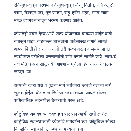
रवि-बुध-शुक्र प्रथम, रवि-बुध-शुक्र-केतु द्वितीय, शनि-प्लुटो
पंचम, नेपच्यून षछ, गुरु सप्तम, राहु-हर्षल अहम, मंगळ नवम,
मंगळ दशमस्थानातून भ्रमण करणार आहेत.
कोणतेही वचन देण्याआधी सदर योजनेच्या चांगल्या वाईट बाबी
तपासून पाहा, वाटेवरून चालताना वाटेसारख वागावे लागते.
आपण कितीही सरळ असली तरी वळणावरून वळावच लागतं,
स्पर्धात्मक परीक्षेला बसणाऱ्यांनी शांत मनाने सामोरे जावे. स्वतःचे
यश मोठे करून सांगू नये, आपणास प्रोत्साहित करणारे घटक
जाणून ध्या.
सत्याची कास धरा व पुढचा मार्ग स्वीकारा म्हणजे यशाचा मार्ग
सुलभ होईल. बोलताना जिभेला लगाम घाला. आपले धोरण
अधिकाधिक सहनशील ठेवण्याची गरज आहे.
कौटुंबिक जबाबदान्या स्वतःहुन पार पाडण्याची संधी लाभेल.
कौटुंबिक स्वास्थासाठी ज्येष्ठांचे मार्गदर्शन घ्या. कौटुंबिक सौख्य
बिघडविणान्या बाबी टाळण्याचा प्रयत्न करा.