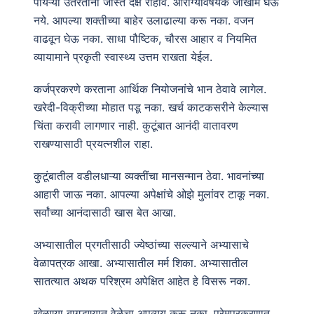
पायऱ्या उतरताना जास्त दक्ष राहावे. आरोग्यविषयक जोखीम घेऊ
नये. आपल्या शक्तीच्या बाहेर उलाढाल्या करू नका. वजन
वाढवून घेऊ नका. साधा पौष्टिक, चौरस आहार व नियमित
व्यायामाने प्रकृती स्वास्थ्य उत्तम राखता येईल.
कर्जप्रकरणे करताना आर्थिक नियोजनांचे भान ठेवावे लागेल.
खरेदी-विक्रीच्या मोहात पडू नका. खर्च काटकसरीने केल्यास
चिंता करावी लागणार नाही. कुटूंबात आनंदी वातावरण
राखण्यासाठी प्रयत्नशील राहा.
कुटूंबातील वडीलधाऱ्या व्यक्तींचा मानसन्मान ठेवा. भावनांच्या
आहारी जाऊ नका. आपल्या अपेक्षांचे ओझे मुलांवर टाकू नका.
सर्वांच्या आनंदासाठी खास बेत आखा.
अभ्यासातील प्रगतीसाठी ज्येष्ठांच्या सल्ल्याने अभ्यासाचे
वेळापत्रक आखा. अभ्यासातील मर्म शिका. अभ्यासातील
सातत्यात अथक परिश्रम अपेक्षित आहेत हे विसरू नका.
खेळण्या बागडण्यात वेळेचा अपव्यय करू नका. प्रेमप्रकरणात