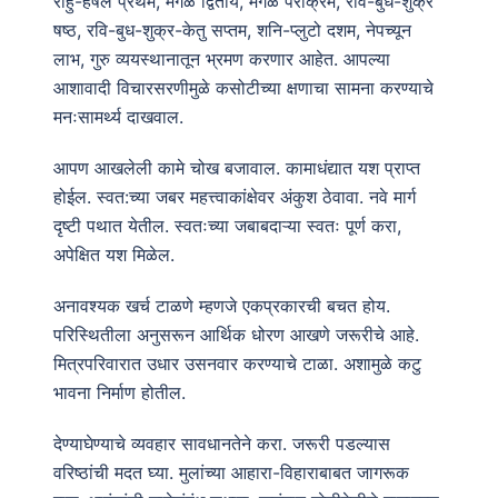
राहु-हर्षल प्रथम, मंगळ द्वितीय, मंगळ पराक्रम, रवि-बुध-शुक्र
षष्ठ, रवि-बुध-शुक्र-केतु सप्तम, शनि-प्लुटो दशम, नेपच्यून
लाभ, गुरु व्ययस्थानातून भ्रमण करणार आहेत. आपल्या
आशावादी विचारसरणीमुळे कसोटीच्या क्षणाचा सामना करण्याचे
मनःसामर्थ्य दाखवाल.
आपण आखलेली कामे चोख बजावाल. कामाधंद्यात यश प्राप्त
होईल. स्वत:च्या जबर महत्त्वाकांक्षेवर अंकुश ठेवावा. नवे मार्ग
दृष्टी पथात येतील. स्वतःच्या जबाबदाऱ्या स्वतः पूर्ण करा,
अपेक्षित यश मिळेल.
अनावश्यक खर्च टाळणे म्हणजे एकप्रकारची बचत होय.
परिस्थितीला अनुसरून आर्थिक धोरण आखणे जरूरीचे आहे.
मित्रपरिवारात उधार उसनवार करण्याचे टाळा. अशामुळे कटु
भावना निर्माण होतील.
देण्याघेण्याचे व्यवहार सावधानतेने करा. जरूरी पडल्यास
वरिष्ठांची मदत घ्या. मुलांच्या आहारा-विहाराबाबत जागरूक