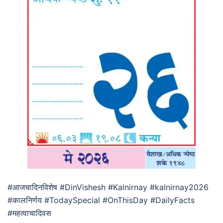
#आजचादिनविशेष #DinVishesh #Kalnirnay #kalnirnay2026
#कालनिर्णय #TodaySpecial #OnThisDay #DailyFacts
#महत्वाचादिवस