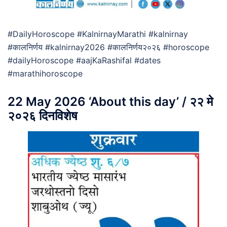
#DailyHoroscope #KalnirnayMarathi #kalnirnay
#कालनिर्णय #kalnirnay2026 #कालनिर्णय२०२६ #horoscope
#dailyHoroscope #aajKaRashifal #dates
#marathihoroscope
22 May 2026 ‘About this day’ / २२ मे
२०२६ दिनविशेष