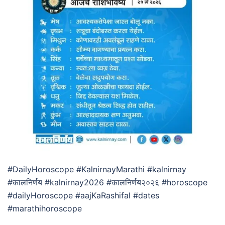
#DailyHoroscope #KalnirnayMarathi #kalnirnay
#कालनिर्णय #kalnirnay2026 #कालनिर्णय२०२६ #horoscope
#dailyHoroscope #aajKaRashifal #dates
#marathihoroscope