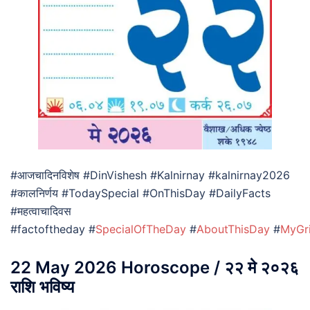
#आजचादिनविशेष #DinVishesh #Kalnirnay #kalnirnay2026
#कालनिर्णय #TodaySpecial #OnThisDay #DailyFacts
#महत्वाचादिवस
#factoftheday #
SpecialOfTheDay
#
AboutThisDay
#
MyGr
22 May 2026 Horoscope / २२ मे २०२६
राशि भविष्य