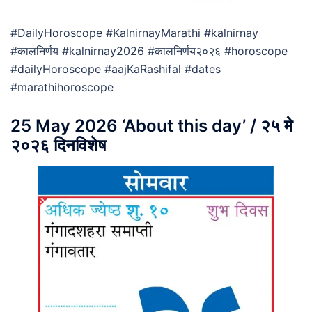
#DailyHoroscope #KalnirnayMarathi #kalnirnay
#कालनिर्णय #kalnirnay2026 #कालनिर्णय२०२६ #horoscope
#dailyHoroscope #aajKaRashifal #dates
#marathihoroscope
25 May 2026 ‘About this day’ / २५ मे
२०२६ दिनविशेष