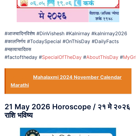
#आजचादिनविशेष #DinVishesh #Kalnirnay #kalnirnay2026
#कालनिर्णय #TodaySpecial #OnThisDay #DailyFacts
#महत्वाचादिवस
#factoftheday #
SpecialOfTheDay
#
AboutThisDay
#
MyGr
See also
Mahalaxmi 2024 November Calendar
Marathi
21 May 2026 Horoscope / २१ मे २०२६
राशि भविष्य