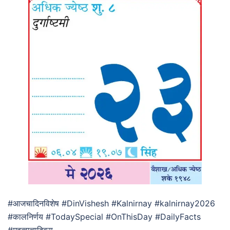
#आजचादिनविशेष #DinVishesh #Kalnirnay #kalnirnay2026
#कालनिर्णय #TodaySpecial #OnThisDay #DailyFacts
#महत्वाचादिवस