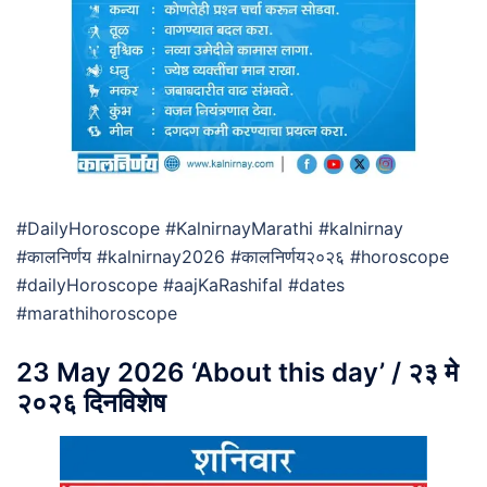
#DailyHoroscope #KalnirnayMarathi #kalnirnay
#कालनिर्णय #kalnirnay2026 #कालनिर्णय२०२६ #horoscope
#dailyHoroscope #aajKaRashifal #dates
#marathihoroscope
23 May 2026 ‘About this day’ / २३ मे
२०२६ दिनविशेष