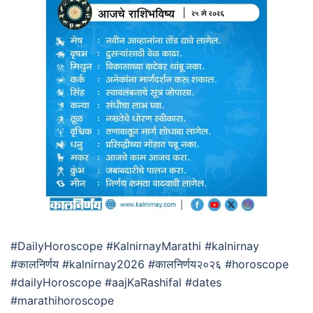
#DailyHoroscope #KalnirnayMarathi #kalnirnay
#कालनिर्णय #kalnirnay2026 #कालनिर्णय२०२६ #horoscope
#dailyHoroscope #aajKaRashifal #dates
#marathihoroscope