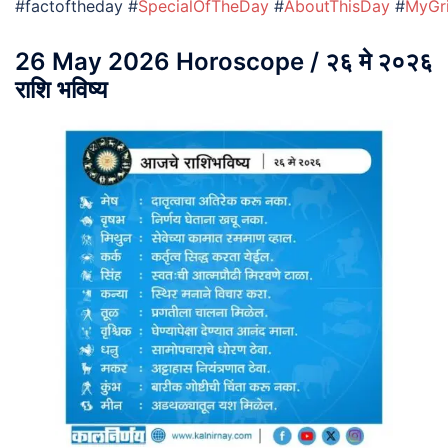
#factoftheday #
SpecialOfTheDay
#
AboutThisDay
#
MyGr
26 May 2026 Horoscope / २६ मे २०२६
राशि भविष्य