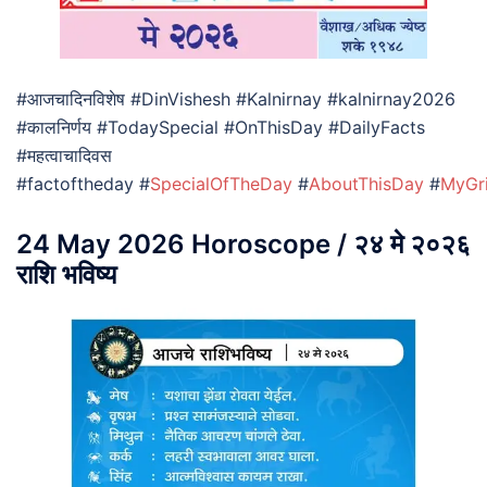
#आजचादिनविशेष #DinVishesh #Kalnirnay #kalnirnay2026
#कालनिर्णय #TodaySpecial #OnThisDay #DailyFacts
#महत्वाचादिवस
#factoftheday #
SpecialOfTheDay
#
AboutThisDay
#
MyGr
24 May 2026 Horoscope / २४ मे २०२६
राशि भविष्य