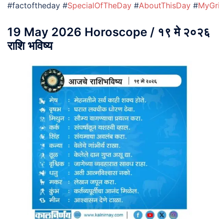
#factoftheday #
SpecialOfTheDay
#
AboutThisDay
#
MyGr
19 May 2026 Horoscope / १९ मे २०२६
राशि भविष्य