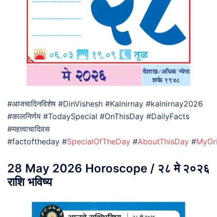
#आजचादिनविशेष #DinVishesh #Kalnirnay #kalnirnay2026
#कालनिर्णय #TodaySpecial #OnThisDay #DailyFacts
#महत्वाचादिवस
#factoftheday #
SpecialOfTheDay
#
AboutThisDay
#
MyGr
28 May 2026 Horoscope / २८ मे २०२६
राशि भविष्य