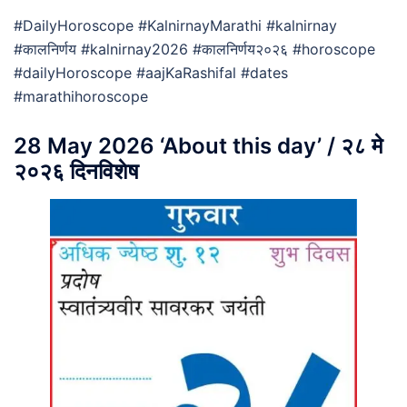
#DailyHoroscope #KalnirnayMarathi #kalnirnay
#कालनिर्णय #kalnirnay2026 #कालनिर्णय२०२६ #horoscope
#dailyHoroscope #aajKaRashifal #dates
#marathihoroscope
28 May 2026 ‘About this day’ / २८ मे
२०२६ दिनविशेष