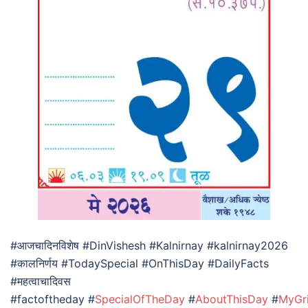
#आजचादिनविशेष #DinVishesh #Kalnirnay #kalnirnay2026
#कालनिर्णय #TodaySpecial #OnThisDay #DailyFacts
#महत्वाचादिवस
#factoftheday #
SpecialOfTheDay
#
AboutThisDay
#
MyGr