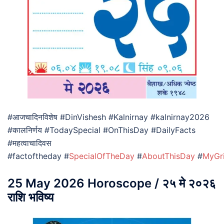
#आजचादिनविशेष #DinVishesh #Kalnirnay #kalnirnay2026
#कालनिर्णय #TodaySpecial #OnThisDay #DailyFacts
#महत्वाचादिवस
#factoftheday #
SpecialOfTheDay
#
AboutThisDay
#
MyGr
25 May 2026 Horoscope / २५ मे २०२६
राशि भविष्य