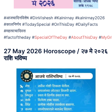
#आजचादिनविशेष #DinVishesh #Kalnirnay #kalnirnay2026
#कालनिर्णय #TodaySpecial #OnThisDay #DailyFacts
#महत्वाचादिवस
#factoftheday #
SpecialOfTheDay
#
AboutThisDay
#
MyGr
27 May 2026 Horoscope / २७ मे २०२६
राशि भविष्य