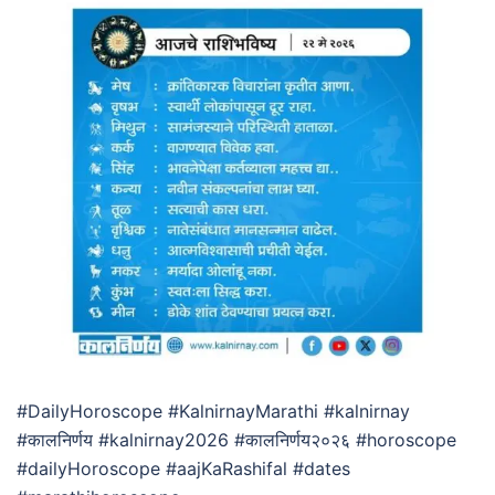
#DailyHoroscope #KalnirnayMarathi #kalnirnay
#कालनिर्णय #kalnirnay2026 #कालनिर्णय२०२६ #horoscope
#dailyHoroscope #aajKaRashifal #dates