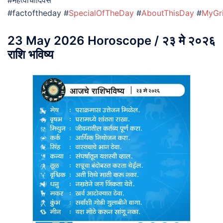
#factoftheday #
SpecialOfTheDay
#
AboutThisDay
#
MyGr
23 May 2026 Horoscope / २३ मे २०२६
राशि भविष्य