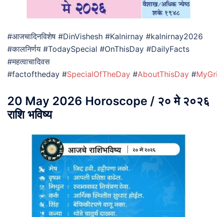
#आजचादिनविशेष #DinVishesh #Kalnirnay #kalnirnay2026
#कालनिर्णय #TodaySpecial #OnThisDay #DailyFacts
#महत्वाचादिवस
#factoftheday #
SpecialOfTheDay
#
AboutThisDay
#
MyGr
20 May 2026 Horoscope / २० मे २०२६
राशि भविष्य