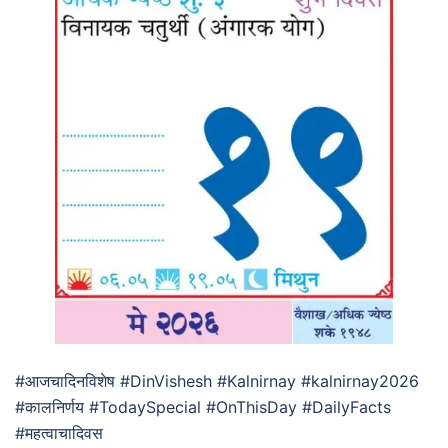
#आजचादिनविशेष #DinVishesh #Kalnirnay #kalnirnay2026
#कालनिर्णय #TodaySpecial #OnThisDay #DailyFacts
#महत्वाचादिवस