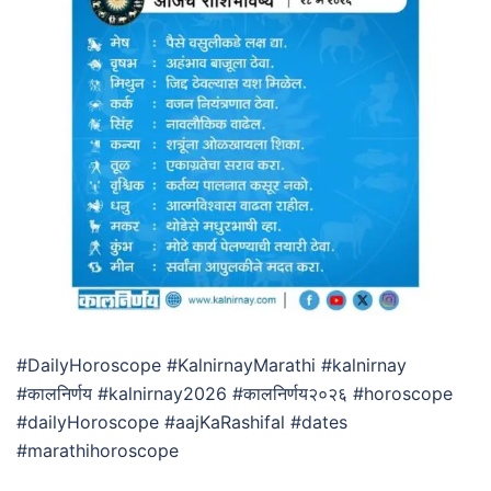
#DailyHoroscope #KalnirnayMarathi #kalnirnay
#कालनिर्णय #kalnirnay2026 #कालनिर्णय२०२६ #horoscope
#dailyHoroscope #aajKaRashifal #dates
#marathihoroscope