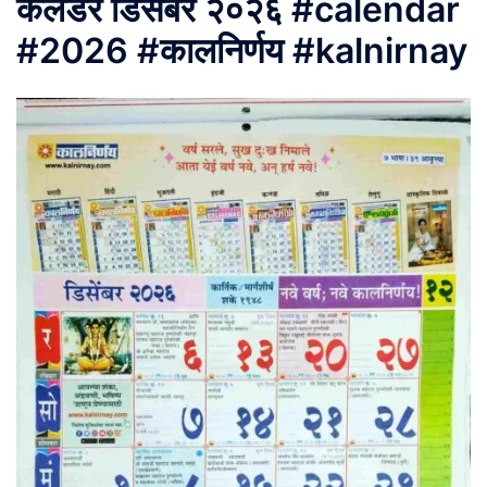
कॅलेंडर डिसेंबर २०२६ #calendar
#2026 #कालनिर्णय #kalnirnay