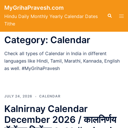
Skip
MyGrihaPravesh.com
to
Search
Tog
Hindu Daily Monthly Yearly Calendar Dates
content
men
Tithe
Category:
Calendar
Check all types of Calendar in India in different
languages like Hindi, Tamil, Marathi, Kannada, English
as well. #MyGrihaPravesh
JULY 24, 2026
CALENDAR
Kalnirnay Calendar
December 2026 / कालनिर्णय